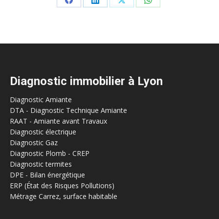
Share
Share
Share
Share
on
on
on
on
Facebook
LinkedIn
X
WhatsApp
Diagnostic immobilier à Lyon
Diagnostic Amiante
DTA - Diagnostic Technique Amiante
RAAT - Amiante avant Travaux
Diagnostic électrique
Diagnostic Gaz
Diagnostic Plomb - CREP
Diagnostic termites
DPE - Bilan énergétique
ERP (État des Risques Pollutions)
Métrage Carrez, surface habitable