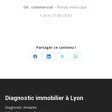
Dir. commercial
– Florian Henocque :
+ 33 6 77 09 73 87
Partager ce contenu !
Share
Share
Share
Share
on
on
on
on
Facebook
LinkedIn
X
WhatsApp
Diagnostic immobilier à Lyon
Diagnostic Amiante