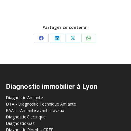
Partager ce contenu !
Share
Share
Share
Share
on
on
on
on
Facebook
LinkedIn
X
WhatsApp
Diagnostic immobilier à Lyon
Diagnostic Amiante
DTA - Diagnostic Technique Amiante
RAAT - Amiante avant Travaux
Diagnostic électrique
Diagnostic Gaz
Diagnostic Plomb - CREP