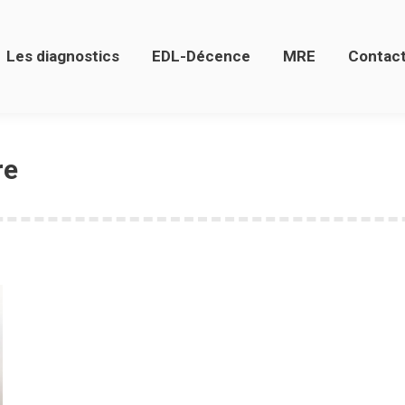
stics
EDL-Décence
MRE
Contact Devis
Les diagnostics
EDL-Décence
MRE
Contact
re